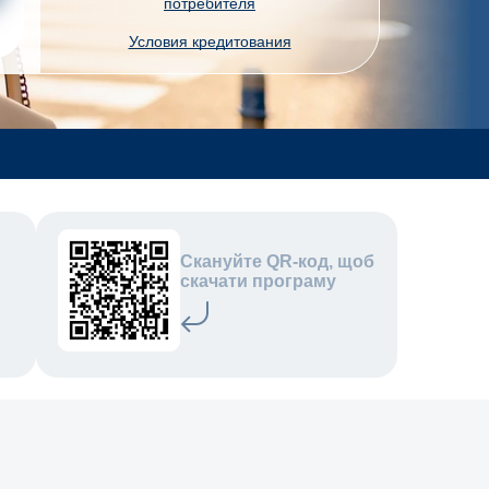
потребителя
Условия кредитования
Скануйте QR-код, щоб
скачати програму