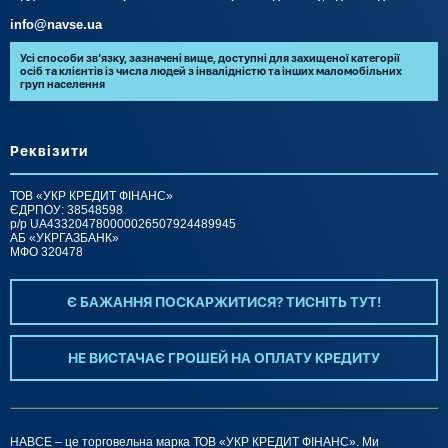
info@navse.ua
Усі способи зв’язку, зазначені вище, доступні для захищеної категорії
осіб та клієнтів із числа людей з інвалідністю та інших маломобільних
груп населення
Реквізити
ТОВ «УКР КРЕДИТ ФІНАНС»
ЄДРПОУ: 38548598
р/р UA433204780000026507924489945
АБ «УКРГАЗБАНК»
МФО 320478
Є БАЖАННЯ ПОСКАРЖИТИСЯ? ТИCНІТЬ ТУТ!
НЕ ВИСТАЧАЄ ГРОШЕЙ НА ОПЛАТУ КРЕДИТУ
НАВСЕ – це торговельна марка ТОВ «УКР КРЕДИТ ФІНАНС». Ми