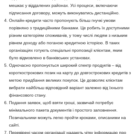
мешкає у віддалених районах. Усі процеси, включаючи
підписання договору, можуть виконуватись дистанційно.
Онлайн-кредити часто пропонують більш гнучкі умови
порівняно з традиційними банками. Це робить їх доступними
різним категоріям споживачів, у тому числі людям з низьким
рівнем доходу або поганою кредитною історією. В таких
організаціях готують спеціальні пропозиції клієнтам, яким
було відмовлено в банківських установах.
Одночасно пропонується широкий спектр продуктів – від
короткострокових позик на карту до довгострокових кредитів з
метою придбання великих покупок. Це дозволяє клієнтам
вибрати найбільш відповідний варіант залежно від їхнього
фінансового стану.
Подання заявок, щоб взяти гроші, зазвичай потребує
мінімального пакета документів і простого заповнення.
Позичальники можуть легко пройти кроками, описаними на
сайті.
Перевірені часом організації надають чітку інформацію про