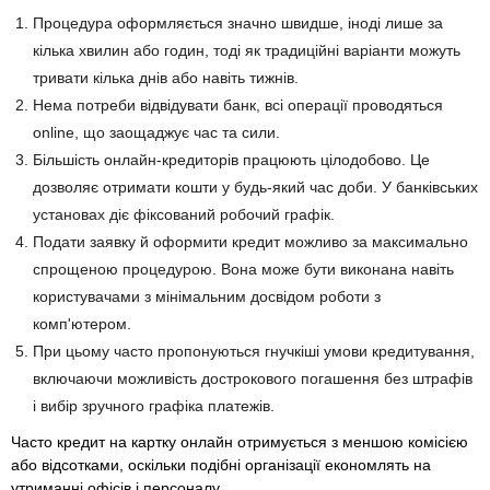
Процедура оформляється значно швидше, іноді лише за
кілька хвилин або годин, тоді як традиційні варіанти можуть
тривати кілька днів або навіть тижнів.
Нема потреби відвідувати банк, всі операції проводяться
online, що заощаджує час та сили.
Більшість онлайн-кредиторів працюють цілодобово. Це
дозволяє отримати кошти у будь-який час доби. У банківських
установах діє фіксований робочий графік.
Подати заявку й оформити кредит можливо за максимально
спрощеною процедурою. Вона може бути виконана навіть
користувачами з мінімальним досвідом роботи з
комп'ютером.
При цьому часто пропонуються гнучкіші умови кредитування,
включаючи можливість дострокового погашення без штрафів
і вибір зручного графіка платежів.
Часто кредит на картку онлайн отримується з меншою комісією
або відсотками, оскільки подібні організації економлять на
утриманні офісів і персоналу.