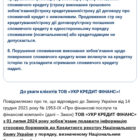
споживчого кредиту (строку виконання грошового
зобов’язання)/строку кредитування/строку дії договору про
споживчий кредит є неможливим. Продовження стр оку
кредитування/строку дії договору/строку погашення
споживчого кредиту в односторонньому порядку
споживачем (позичальником) або кредитодавцем не
допускається.
8. Порушення споживачем виконання зобов’язання щодо
повернення споживчого кредиту може вплинути на кредитну
історію та ускладнити отримання споживчого кредиту
надалі.
До уваги клієнтів ТОВ «УКР КРЕДИТ ФІНАНС»!
Повідомляємо про те, що відповідно до Закону України від 14
грудня 2021 року № 1953-IX «Про фінансові послуги та
фінансові компанії» (далі – Закон)
ТОВ «УКР КРЕДИТ ФІНАНС»
з 01 липня 2024 року зобов’язане подавати інформацію
стосовно боржників до Кредитного реєстру Національного
банку України
у порядку, визначеному Національним