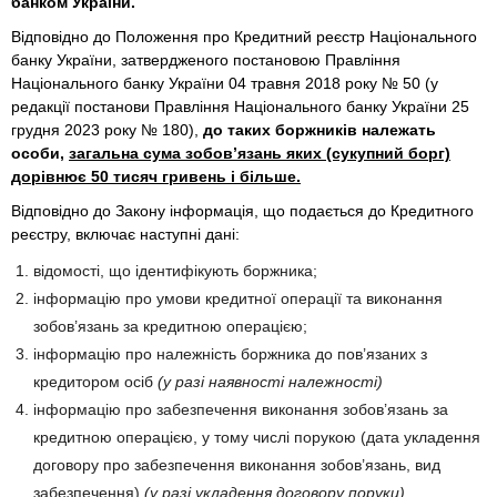
банком України.
Відповідно до Положення про Кредитний реєстр Національного
банку України, затвердженого постановою Правління
Національного банку України 04 травня 2018 року № 50 (у
редакції постанови Правління Національного банку України 25
грудня 2023 року № 180),
до таких боржників належать
особи,
загальна сума зобов’язань яких (сукупний борг)
дорівнює 50 тисяч гривень і більше.
Відповідно до Закону інформація, що подається до Кредитного
реєстру, включає наступні дані:
відомості, що ідентифікують боржника;
інформацію про умови кредитної операції та виконання
зобов’язань за кредитною операцією;
інформацію про належність боржника до пов’язаних з
кредитором осіб
(у разі наявності належності)
інформацію про забезпечення виконання зобов’язань за
кредитною операцією, у тому числі порукою (дата укладення
договору про забезпечення виконання зобов’язань, вид
забезпечення)
(у разі укладення договору поруки)
.