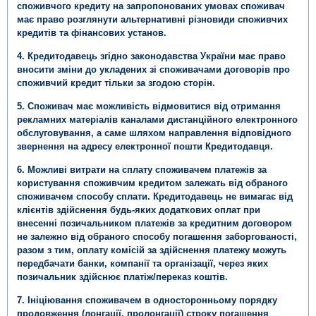
споживчого кредиту на запропонованих умовах споживач
має право розглянути альтернативні різновиди споживчих
кредитів та фінансових установ.
4. Кредитодавець згідно законодавства України має право
вносити зміни до укладених зі споживачами договорів про
споживчий кредит тільки за згодою сторін.
5. Споживач має можливість відмовитися від отримання
рекламних матеріалів каналами дистанційного електронного
обслуговування, а саме шляхом направлення відповідного
звернення на адресу електронної пошти Кредитодавця.
6. Можливі витрати на сплату споживачем платежів за
користування споживчим кредитом залежать від обраного
споживачем способу сплати. Кредитодавець не вимагає від
клієнтів здійснення будь-яких додаткових оплат при
внесенні позичальником платежів за кредитним договором
не залежно від обраного способу погашення заборгованості,
разом з тим, оплату комісій за здійснення платежу можуть
передбачати банки, компанії та організації, через яких
позичальник здійснює платіж/переказ коштів.
7. Ініціювання споживачем в односторонньому порядку
продовження (лонгації, пролонгації) строку погашення