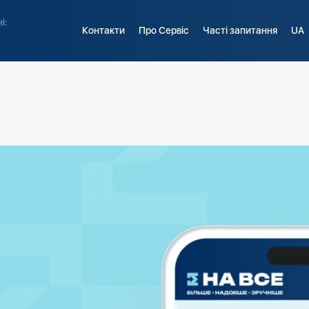
і:
Контакти
Про Сервіс
Часті запитання
UA