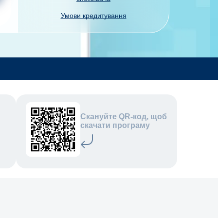
Умови кредитування
Скануйте QR-код, щоб
скачати програму