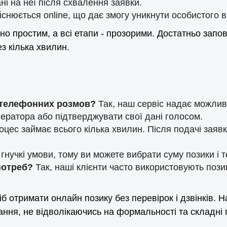
ні на неї після схвалення заявки.
снюється online, що дає змогу уникнути особистого ві
 простим, а всі етапи - прозорими. Достатньо заповни
ез кілька хвилин.
з телефонних розмов?
Так, наш сервіс надає можливі
ператора або підтверджувати свої дані голосом.
оцес займає всього кілька хвилин. Після подачі заяв
нучкі умови, тому ви можете вибрати суму позики і те
 потреб?
Так, наші клієнти часто використовують пози
б отримати онлайн позику без перевірок і дзвінків. 
ання, не відволікаючись на формальності та складні