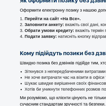
Як оформити позику без дзвін
Оформити електронну позику з нашою допо
Перейти на сайт «На Все».
Заповнити анкету:
вкажіть свої дані, к
Обрати умови кредиту:
вкажіть термін 
Подати заявку:
натисніть кнопку відпра
Кому підійдуть позики без дзв
Швидко позика без дзвінків підійде тим, хто
Зіткнувся з непередбаченими витратами
Не хоче витрачати час на візити в офіси
Шукає швидке вирішення своїх фінансов
Хотів би уникнути телефонних розмов п
Ми розуміємо, що клієнти цінують не тільки
сучасним стандартам зручності та безпеки.