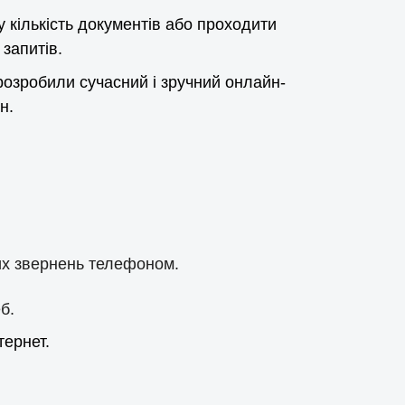
у кількість документів або проходити
запитів.
розробили сучасний і зручний онлайн-
н.
их звернень телефоном.
б.
тернет.